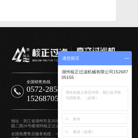
请您留言
湖州核正过滤机械有限公司152687
05155
全国销售热线
0572-2858121
15268705155
地址：浙江省湖州市吴兴区树庄路中小微企业智能制造产业
园二期28号楼湖州核正过滤机械有限公司
全国免费售后服务热线：+86-15957270087