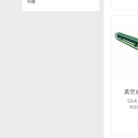
号楼
真空
【品名
求定