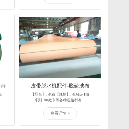
擦带
皮带脱水机配件-脱硫滤布
际
【品名】: 滤布【规格】: 孔径从1微
米到190微米等各种规格都有…
查看详情 +