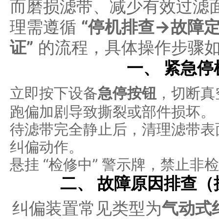
而磨损滤带、减少有效过滤
理需遵循
“停机排查→故障
证”
的流程，具体操作步骤
一、 紧急
立即按下设备
急停按钮
，切断真
跑偏加剧导致撕裂或部件损坏。
待滤带完全静止后，清理滤带表
纠偏动作。
悬挂 “检修中” 警示牌，禁止非
二、 故障原因排查
纠偏装置常见类型为
气动式